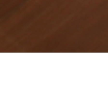
SOGGIORNARE IN CANAVESE: B&B DA KATE
Siamo a Foglizzo, un piccolo
paese a metà strada tra Torino e
Ivrea nel cuore del verde