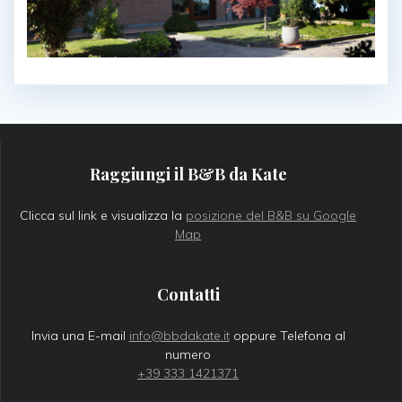
Raggiungi il B&B da Kate
Clicca sul link e visualizza la
posizione del B&B su Google
Map
Contatti
Invia una E-mail
info@bbdakate.it
oppure Telefona al
numero
+39 333 1421371