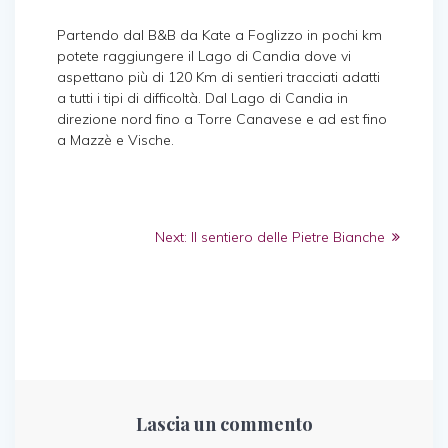
Partendo dal B&B da Kate a Foglizzo in pochi km
potete raggiungere il Lago di Candia dove vi
aspettano più di 120 Km di sentieri tracciati adatti
a tutti i tipi di difficoltà. Dal Lago di Candia in
direzione nord fino a Torre Canavese e ad est fino
a Mazzè e Vische.
Navigazione
Next
Next:
Il sentiero delle Pietre Bianche
articoli
post:
Lascia un commento