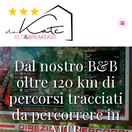
Skip
to
content
Dal nostro B&B
oltre 120 km di
percorsi tracciati
da percorrere in
MTB